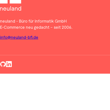
neuland - Büro für Informatik GmbH
E-Commerce neu gedacht – seit 2006.
info@neuland-bfi.de