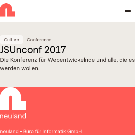
Skip to navigation
Skip to main content
Culture
Conference
JSUnconf 2017
Die Konferenz für Webentwickelnde und alle, die es
werden wollen.
neuland - Büro für Informatik GmbH