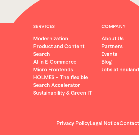
SERVICES
COMPANY
Modernization
About Us
Product and Content
Partners
Search
Events
AI in E-Commerce
Blog
Micro Frontends
Jobs at neuland
HOLMES – The flexible
Search Accelerator
Sustainability & Green IT
Privacy Policy
Legal Notice
Contact