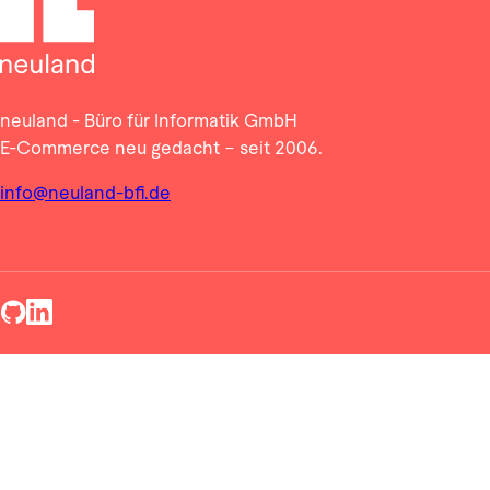
neuland - Büro für Informatik GmbH
E-Commerce neu gedacht – seit 2006.
info@neuland-bfi.de