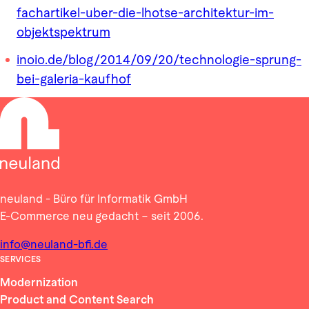
fachartikel-uber-die-lhotse-architektur-im-
objektspektrum
inoio.de/blog/2014/09/20/technologie-sprung-
bei-galeria-kaufhof
neuland - Büro für Informatik GmbH
E-Commerce neu gedacht – seit 2006.
info@neuland-bfi.de
SERVICES
Modernization
Product and Content Search