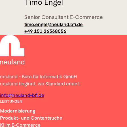
Timo Engel
Senior Consultant E-Commerce
timo.engel@neuland.bfi.de
+49 151 26368056
neuland - Büro für Informatik GmbH
neuland beginnt, wo Standard endet.
info@neuland-bfi.de
LEISTUNGEN
Modernisierung
Produkt- und Contentsuche
KI im E-Commerce